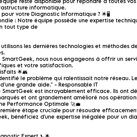
équipe reste disponible pour répondre à toutes vos 
rastructure informatique.
our votre Diagnostic Informatique ? 🌟🖥️
ondie : Notre équipe possède une expertise techni
n tout type de
utilisons les dernières technologies et méthodes d
s.
z SmartGeek, nous nous engageons à offrir un servic
fiques et votre satisfaction.
sfaits 🌟👥
tifié le problème qui ralentissait notre réseau. Le
 d'une grande aide." - Responsable IT
e SmartGeek est incroyablement efficace. Ils ont 
arqués et ont grandement amélioré nos opérations
e Performance Optimale 🚀💼
 première étape cruciale pour résoudre efficaceme
k, bénéficiez d'une expertise inégalée pour un dia
nostic Expert 📞🌟