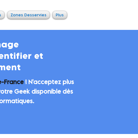
s
Zones Desservies
Plus
nage
ntifier et
ément
e-France
! N'acceptez plus
votre Geek disponible dès
formatiques.