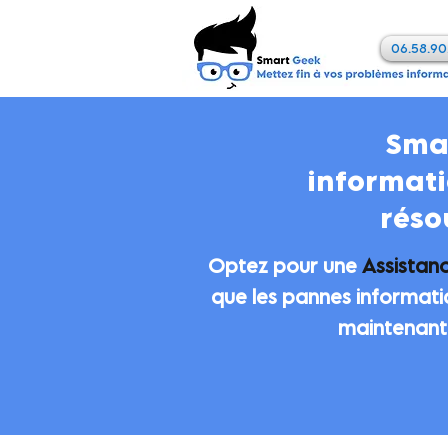
06.58.90
Sma
informati
réso
Optez pour une
Assistan
que les pannes informati
maintenant 