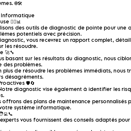
es. 🌐🛠️
 Informatique
 🕵️‍♂️📊
ilisons des outils de diagnostic de pointe pour une
blèmes potentiels avec précision.
diagnostic, vous recevrez un rapport complet, détai
r les résoudre.
e 🚀🔧
us basant sur les résultats du diagnostic, nous ciblo
ce des problèmes.
n plus de résoudre les problèmes immédiats, nous tr
urs désagréments.
oactives 🛡️🔄
otre diagnostic vise également à identifier les risq
s.
 offrons des plans de maintenance personnalisés p
votre système informatique.
‍💻📞
 experts vous fournissent des conseils adaptés pour