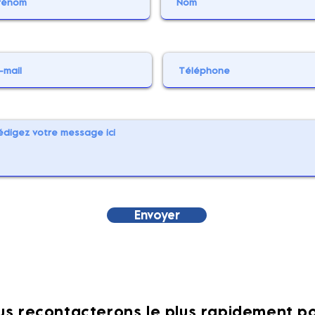
Envoyer
us recontacterons le plus rapidement po