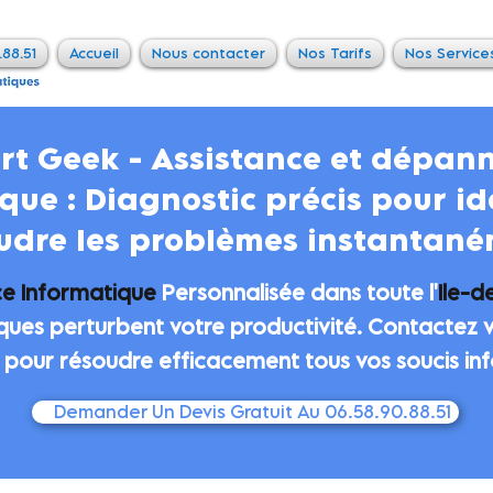
.88.51
Accueil
Nous contacter
Nos Tarifs
Nos Service
rt Geek - Assistance et dépan
que : Diagnostic précis pour ide
udre les problèmes instantan
ce Informatique
Personnalisée dans toute l'
Ile-d
ques perturbent votre productivité. Contactez 
pour résoudre efficacement tous vos soucis in
Demander Un Devis Gratuit Au 06.58.90.88.51