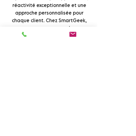
réactivité exceptionnelle et une
approche personnalisée pour
chaque client. Chez SmartGeek,
nous comprenons que chaque
situation est unique, et nous nous
engageons à fournir des solutions
sur mesure qui répondent
précisément à vos besoins.
Pour en savoir plus sur nos services
de dépannage informatique et
assistance informatique dans le
Val-de-Marne, visitez notre site et
découvrez comment nous pouvons
vous aider à surmonter vos défis
informatiques. Cliquez ici pour
accéder à notre
page de services
pour un dépannage informatique