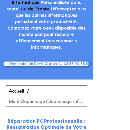
Informatique
Personnalisée dans
toute l'
Ile-de-France
! N'acceptez plus
que les pannes informatiques
perturbent votre productivité.
Contactez votre Geek disponible dès
maintenant pour résoudre
efficacement tous vos soucis
informatiques.
Demander Un Devis Gratuit Au 06.58.90.88.51
Accueil
/
Multi-Depannage (Depannage-informat...)
Réparation PC Professionnelle :
Restauration Optimale de Votre