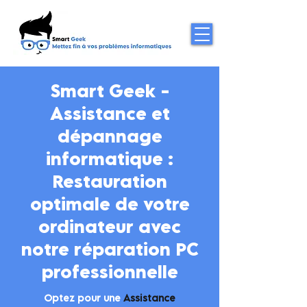
Smart Geek -
Assistance et
dépannage
informatique :
Restauration
optimale de votre
ordinateur avec
notre réparation PC
professionnelle
Optez pour une
Assistance