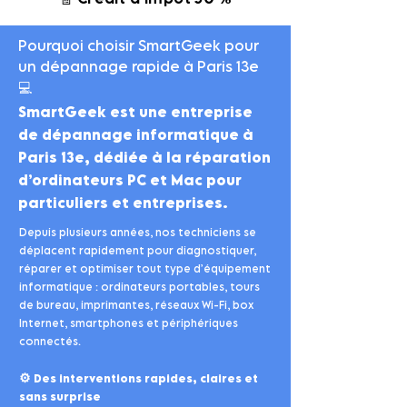
Pourquoi choisir SmartGeek pour
un dépannage rapide à Paris 13e
💻
SmartGeek est une entreprise
de dépannage informatique à
Paris 13e, dédiée à la réparation
d’ordinateurs PC et Mac pour
particuliers et entreprises.
Depuis plusieurs années, nos techniciens se
déplacent rapidement pour diagnostiquer,
réparer et optimiser tout type d’équipement
informatique : ordinateurs portables, tours
de bureau, imprimantes, réseaux Wi-Fi, box
Internet, smartphones et périphériques
connectés.
⚙️
Des interventions rapides, claires et
sans surprise