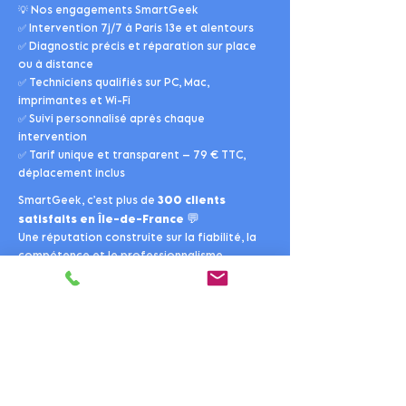
💡 Nos engagements SmartGeek
✅ Intervention 7j/7 à Paris 13e et alentours
✅ Diagnostic précis et réparation sur place
ou à distance
✅ Techniciens qualifiés sur PC, Mac,
imprimantes et Wi-Fi
✅ Suivi personnalisé après chaque
intervention
✅ Tarif unique et transparent – 79 € TTC,
déplacement inclus
SmartGeek, c’est plus de
300 clients
💬
satisfaits en Île-de-France
Une réputation construite sur la fiabilité, la
compétence et le professionnalisme.
Nous mettons tout en œuvre pour vous offrir
un service informatique de qualité, accessible
et durable.
🔗
Découvrez aussi nos autres services, nos
tarifs
clairs et notre
FAQ
complète pour plus
d’informations.