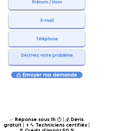
📩 Envoyer ma demande
✅ Réponse sous 1h ⏱️ | 💰 Devis
gratuit | 👨‍🔧 Techniciens certifiés |
🧾 Crédit d’impôt 50 %