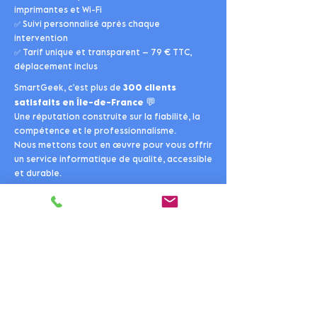
imprimantes et Wi-Fi
✅ Suivi personnalisé après chaque
intervention
✅ Tarif unique et transparent – 79 € TTC,
déplacement inclus
SmartGeek, c’est plus de
300 clients
💬
satisfaits en Île-de-France
Une réputation construite sur la fiabilité, la
compétence et le professionnalisme.
Nous mettons tout en œuvre pour vous offrir
un service informatique de qualité, accessible
et durable.
🔗
Découvrez aussi nos autres services, nos
tarifs
clairs et notre
FAQ
complète pour plus
d’informations.
💙 SmartGeek – votre technicien
informatique de confiance à Paris
14e.