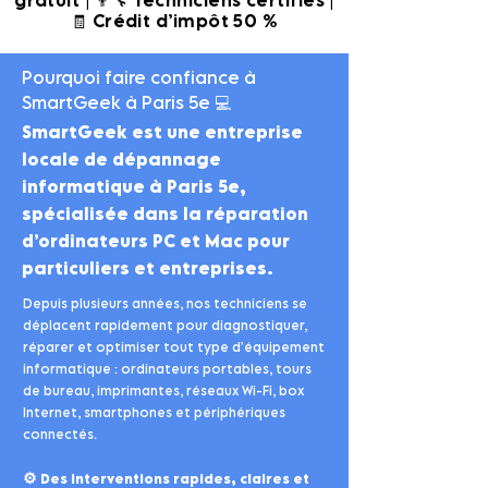
gratuit | 👨‍🔧 Techniciens certifiés |
🧾 Crédit d’impôt 50 %
Pourquoi faire confiance à
SmartGeek à Paris 5e 💻
SmartGeek est une entreprise
locale de dépannage
informatique à Paris 5e,
spécialisée dans la réparation
d’ordinateurs PC et Mac pour
particuliers et entreprises.
Depuis plusieurs années, nos techniciens se
déplacent rapidement pour diagnostiquer,
réparer et optimiser tout type d’équipement
informatique : ordinateurs portables, tours
de bureau, imprimantes, réseaux Wi-Fi, box
Internet, smartphones et périphériques
connectés.
⚙️
Des interventions rapides, claires et