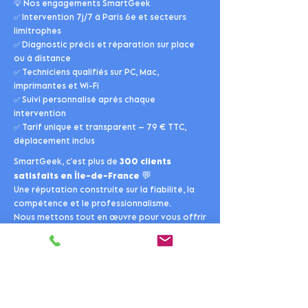
💡 Nos engagements SmartGeek
✅ Intervention 7j/7 à Paris 6e et secteurs
limitrophes
✅ Diagnostic précis et réparation sur place
ou à distance
✅ Techniciens qualifiés sur PC, Mac,
imprimantes et Wi-Fi
✅ Suivi personnalisé après chaque
intervention
✅ Tarif unique et transparent – 79 € TTC,
déplacement inclus
SmartGeek, c’est plus de
300 clients
💬
satisfaits en Île-de-France
Une réputation construite sur la fiabilité, la
compétence et le professionnalisme.
Nous mettons tout en œuvre pour vous offrir
un service informatique de qualité, accessible
et durable.
🔗
Découvrez aussi nos autres services, nos
tarifs
clairs et notre
FAQ
complète pour plus
d’informations.