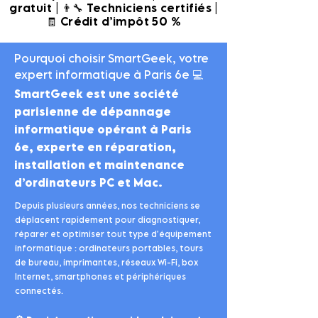
gratuit | 👨‍🔧 Techniciens certifiés |
🧾 Crédit d’impôt 50 %
Pourquoi choisir SmartGeek, votre
expert informatique à Paris 6e 💻
SmartGeek est une société
parisienne de dépannage
informatique opérant à Paris
6e, experte en réparation,
installation et maintenance
d’ordinateurs PC et Mac.
Depuis plusieurs années, nos techniciens se
déplacent rapidement pour diagnostiquer,
réparer et optimiser tout type d’équipement
informatique : ordinateurs portables, tours
de bureau, imprimantes, réseaux Wi-Fi, box
Internet, smartphones et périphériques
connectés.