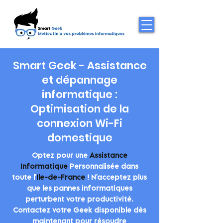
Smart Geek - Assistance
et dépannage
informatique :
Optimisation de la
connexion Wi-Fi
domestique
Optez pour une
Assistance
Informatique
Personnalisée dans
toute l'
Ile-de-France
! N'acceptez plus
que les pannes informatiques
perturbent votre productivité.
Contactez votre Geek disponible dès
maintenant pour résoudre