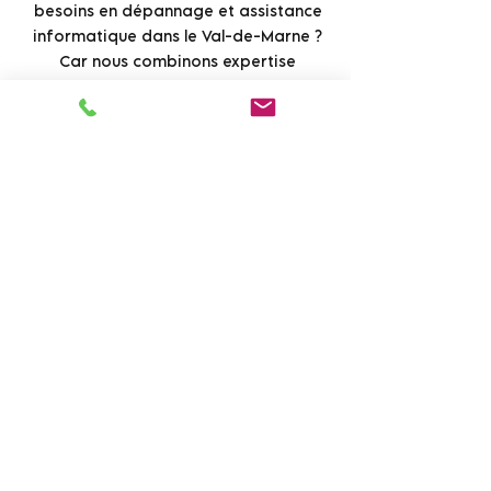
besoins en dépannage et assistance
informatique dans le Val-de-Marne ?
Car nous combinons expertise
technique approfondie, réactivité
exceptionnelle et une approche
personnalisée pour chaque client. Chez
SmartGeek, nous comprenons que
chaque situation est unique, et nous
nous engageons à fournir des
solutions sur mesure qui répondent
précisément à vos besoins.
Pour en savoir plus sur nos services de
dépannage informatique et
assistance informatique dans le Val-
de-Marne, visitez notre site et
découvrez comment nous pouvons
vous aider à surmonter vos défis
informatiques. Cliquez ici pour
accéder à notre
page de services