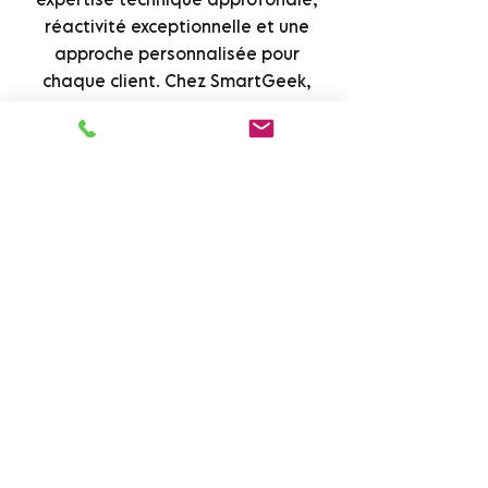
réactivité exceptionnelle et une
approche personnalisée pour
chaque client. Chez SmartGeek,
nous comprenons que chaque
situation est unique, et nous nous
engageons à fournir des solutions
sur mesure qui répondent
précisément à vos besoins.
Pour en savoir plus sur nos services
de dépannage informatique et
assistance informatique dans le
Val-de-Marne, visitez notre site et
découvrez comment nous pouvons
vous aider à surmonter vos défis
informatiques. Cliquez ici pour
accéder à notre
page de services