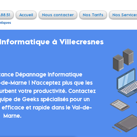
.88.51
Accueil
Nous contacter
Nos Tarifs
Nos Service
nformatique à Villecresnes
istance Dépannage Informatique
-de-Marne ! N'acceptez plus que les
urbent votre productivité. Contactez
uipe de Geeks spécialisés pour un
fficace et rapide dans le Val-de-
Marne.