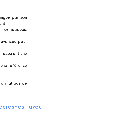
tingue par son
nt :
nformatiques,
e avancée pour
, assurant une
, une référence
informatique de
ecresnes avec