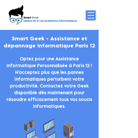
Smart Geek - Assistance et
dépannage informatique Paris 12
Optez pour une Assistance
Informatique Personnalisée à Paris 12 !
N'acceptez plus que les pannes
informatiques perturbent votre
productivité. Contactez votre Geek
disponible dès maintenant pour
résoudre efficacement tous vos soucis
informatiques.