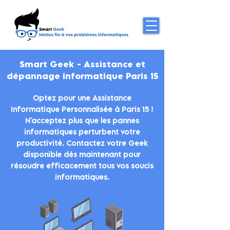
Smart Geek - Assistance et
dépannage informatique Paris 15
Optez pour une Assistance
Informatique Personnalisée à Paris 15 !
N'acceptez plus que les pannes
informatiques perturbent votre
productivité. Contactez votre Geek
disponible dès maintenant pour
résoudre efficacement tous vos soucis
informatiques.