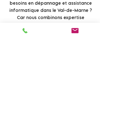
besoins en dépannage et assistance
informatique dans le Val-de-Marne ?
Car nous combinons expertise
technique approfondie, réactivité
exceptionnelle et une approche
personnalisée pour chaque client. Chez
SmartGeek, nous comprenons que
chaque situation est unique, et nous
nous engageons à fournir des
solutions sur mesure qui répondent
précisément à vos besoins.
Pour en savoir plus sur nos services de
dépannage informatique et
assistance informatique dans le Val-
de-Marne, visitez notre site et
découvrez comment nous pouvons
vous aider à surmonter vos défis
informatiques. Cliquez ici pour
accéder à notre
page de services