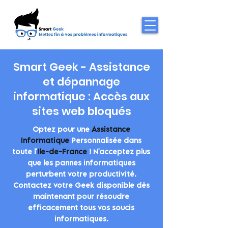
Smart Geek - Assistance
et dépannage
informatique : Accès aux
sites web bloqués
Optez pour une
Assistance
Informatique
Personnalisée dans
toute l'
Ile-de-France
! N'acceptez plus
que les pannes informatiques
perturbent votre productivité.
Contactez votre Geek disponible dès
maintenant pour résoudre
efficacement tous vos soucis
informatiques.