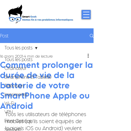
Post
Tous les posts
16 mars 2021
4 min de lecture
Tous les posts
Comment prolonger la
Ordinateur
durée de vie de la
Smartphone Et Tablette
batterie de votre
Télévision
SmartPhone Apple ou
Imprimante
Android
Wi-Fi
VPN
Tous les utilisateurs de téléphones 
Fibre Optique
mobiles (qu'ils soient équipés de 
logiciels iOS ou Android) veulent 
Site Web