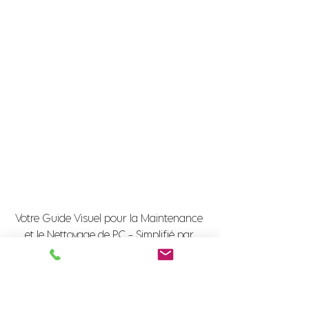
Votre Guide Visuel pour la Maintenance 
et le Nettoyage de PC - Simplifié par 
SmartGeek.
Dépannage Informatique
Solutions informatiques