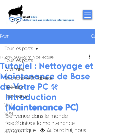
Post
Tous les posts
17 janv. 2024
2 min de lecture
Tous les posts
Tutoriel : Nettoyage et
Ordinateur
Maintenance de Base
Smartphone Et Tablette
de Votre PC 🛠️
Télévision
Introduction 
Imprimante
Wi-Fi
(
Maintenance PC)
VPN
Bienvenue dans le monde 
Fibre Optique
fascinant de la maintenance 
informatique ! 🌟 Aujourd'hui, nous 
Site Web