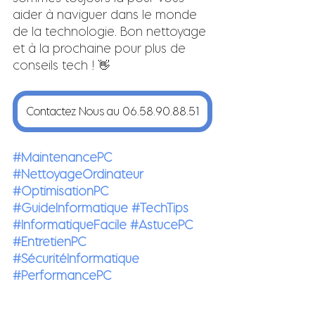
aider à naviguer dans le monde 
de la technologie. Bon nettoyage 
et à la prochaine pour plus de 
conseils tech ! 👋
Contactez Nous au 06.58.90.88.51
#MaintenancePC
#NettoyageOrdinateur
#OptimisationPC
#GuideInformatique
#TechTips
#InformatiqueFacile
#AstucePC
#EntretienPC
#SécuritéInformatique
#PerformancePC